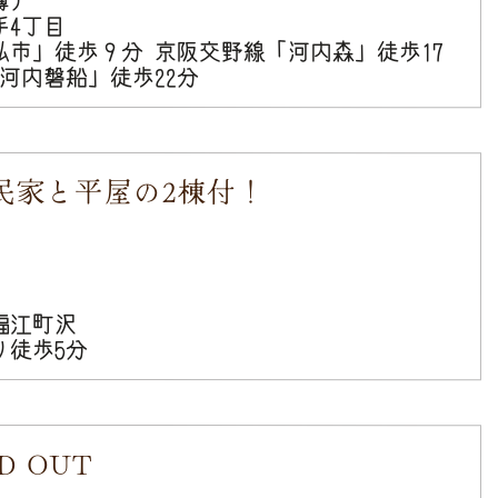
手4丁目
私市」徒歩９分 京阪交野線「河内森」徒歩17
「河内磐船」徒歩22分
民家と平屋の2棟付！
福江町沢
り徒歩5分
 OUT