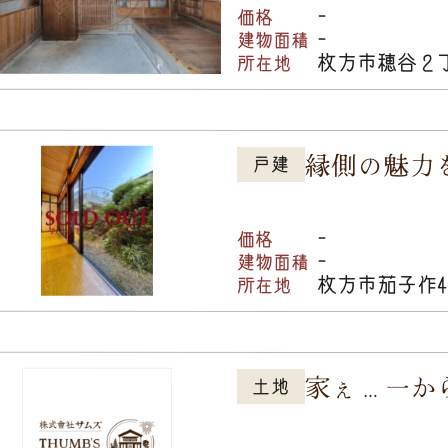
-
価格
-
建物面積
枚方市穂谷２
所在地
縁側の魅力
戸建
-
価格
-
建物面積
枚方市茄子作
所在地
家ぇ…一か
土地