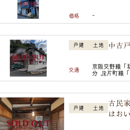
-
価格
中古
戸建
土地
京阪交野線「
交通
分 JR片町線
古民
戸建
土地
はお