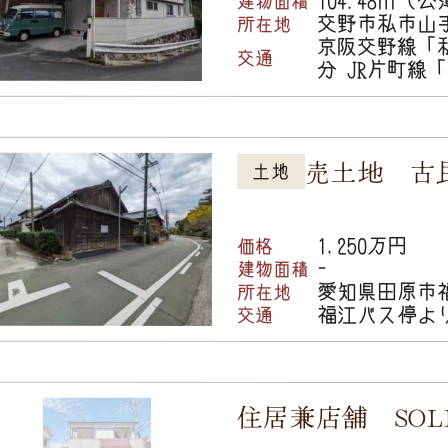
建物面積
交野市私市山
所在地
京阪交野線「
交通
分 JR片町線
売土地 古
土地
1,250万円
価格
-
建物面積
愛知県田原市
所在地
福江バス停よ
交通
住居兼店舗 SOLD