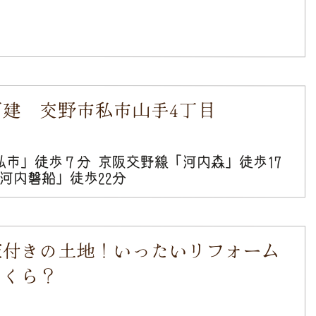
戸建 交野市私市山手4丁目
私市」徒歩７分 京阪交野線「河内森」徒歩17
「河内磐船」徒歩22分
家付きの土地！いったいリフォーム
いくら？